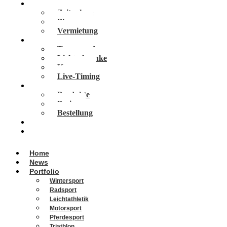
Services
Zeitnahme
Planung
Vermietung
Technologien
Transponder
Lichtschranke
Kameras
Live-Timing
Vola Software
Produkte
Preise
Bestellung
Veranstaltungen
Über Uns
Home
News
Portfolio
Wintersport
Radsport
Leichtathletik
Motorsport
Pferdesport
Triathlon