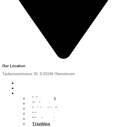
Our Location
Taubenseestrasse 30, D-83246 Oberwössen
Home
News
Portfolio
Wintersport
Radsport
Leichtathletik
Motorsport
Pferdesport
Triathlon