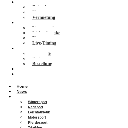
Services
Zeitnahme
Planung
Vermietung
Technologien
Transponder
Lichtschranke
Kameras
Live-Timing
Vola Software
Produkte
Preise
Bestellung
Veranstaltungen
Über Uns
Home
News
Portfolio
Wintersport
Radsport
Leichtathletik
Motorsport
Pferdesport
Triathlon