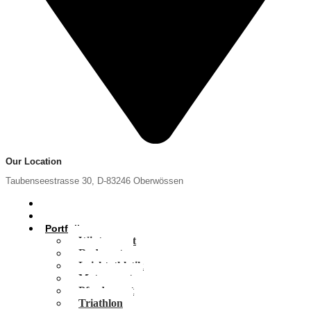
Our Location
Taubenseestrasse 30, D-83246 Oberwössen
Home
News
Portfolio
Wintersport
Radsport
Leichtathletik
Motorsport
Pferdesport
Triathlon