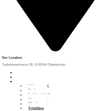
Our Location
Taubenseestrasse 30, D-83246 Oberwössen
Home
News
Portfolio
Wintersport
Radsport
Leichtathletik
Motorsport
Pferdesport
Triathlon