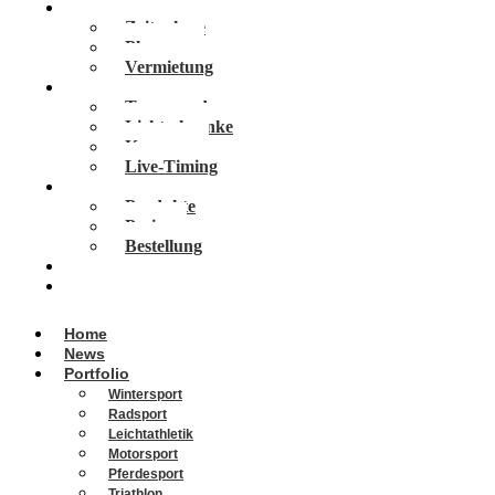
Services
Zeitnahme
Planung
Vermietung
Technologien
Transponder
Lichtschranke
Kameras
Live-Timing
Vola Software
Produkte
Preise
Bestellung
Veranstaltungen
Über Uns
Home
News
Portfolio
Wintersport
Radsport
Leichtathletik
Motorsport
Pferdesport
Triathlon