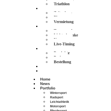
Triathlon
Services
Zeitnahme
Planung
Vermietung
Technologien
Transponder
Lichtschranke
Kameras
Live-Timing
Vola Software
Produkte
Preise
Bestellung
Veranstaltungen
Über Uns
Home
News
Portfolio
Wintersport
Radsport
Leichtathletik
Motorsport
Pferdesport