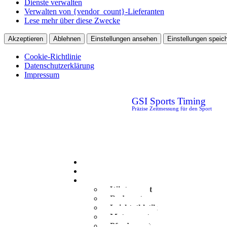
Dienste verwalten
Verwalten von {vendor_count}-Lieferanten
Lese mehr über diese Zwecke
Akzeptieren
Ablehnen
Einstellungen ansehen
Einstellungen speic
Cookie-Richtlinie
Datenschutzerklärung
Impressum
GSI Sports Timing
Präzise Zeitmessung für den Sport
Home
News
Portfolio
Wintersport
Radsport
Leichtathletik
Motorsport
Pferdesport