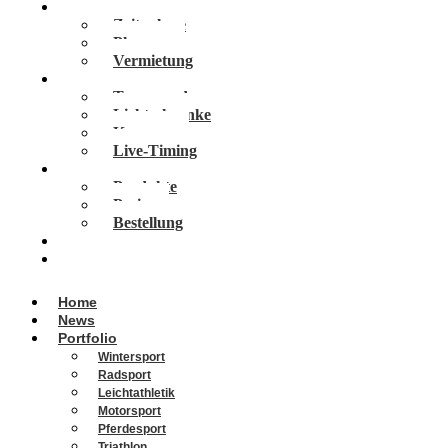
Services
Zeitnahme
Planung
Vermietung
Technologien
Transponder
Lichtschranke
Kameras
Live-Timing
Vola Software
Produkte
Preise
Bestellung
Veranstaltungen
Über Uns
Home
News
Portfolio
Wintersport
Radsport
Leichtathletik
Motorsport
Pferdesport
Triathlon