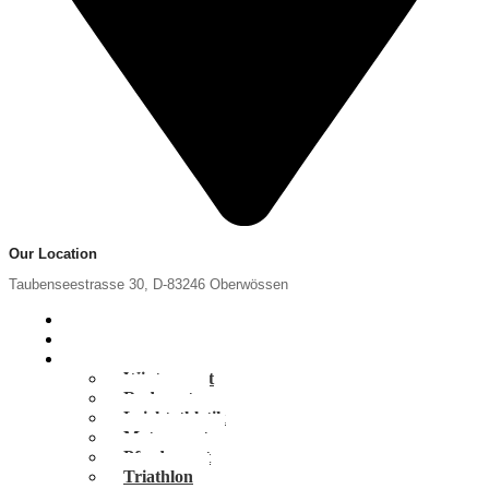
Our Location
Taubenseestrasse 30, D-83246 Oberwössen
Home
News
Portfolio
Wintersport
Radsport
Leichtathletik
Motorsport
Pferdesport
Triathlon