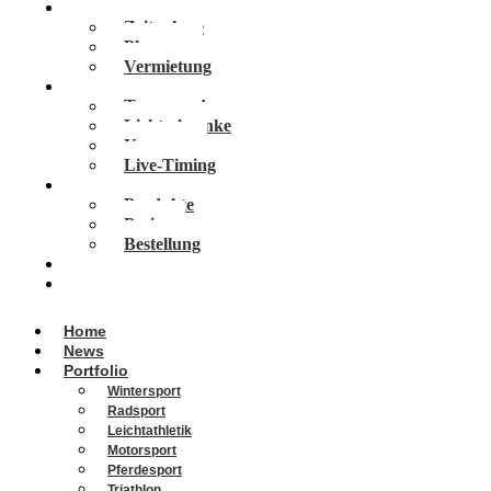
Services
Zeitnahme
Planung
Vermietung
Technologien
Transponder
Lichtschranke
Kameras
Live-Timing
Vola Software
Produkte
Preise
Bestellung
Veranstaltungen
Über Uns
Home
News
Portfolio
Wintersport
Radsport
Leichtathletik
Motorsport
Pferdesport
Triathlon