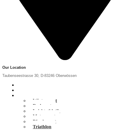
Our Location
Taubenseestrasse 30, D-83246 Oberwössen
Home
News
Portfolio
Wintersport
Radsport
Leichtathletik
Motorsport
Pferdesport
Triathlon